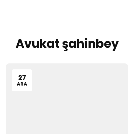
0 (532) 397 38 40
Avukat şahinbey
27
ARA