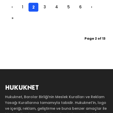
‹
1
3
4
5
6
›
2
»
Page 2 of 13
Hukuknet, Barolar Birliği’nin Meslek Kuralları ve Reklam
Yasağı Kurallarına tamamıyla tabidir. Hukuknet’in, logo
ve içeriği, reklam, geliştirme ve buna benzer amaçlar ile