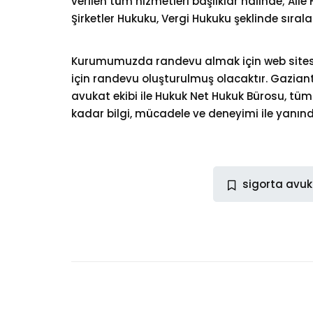
verilen tüm hizmetleri başlıklar halinde; Ail
Şirketler Hukuku, Vergi Hukuku şeklinde sı
Kurumumuzda randevu almak için web sitesi 
için randevu oluşturulmuş olacaktır. Gazia
avukat ekibi ile Hukuk Net Hukuk Bürosu, tüm
kadar bilgi, mücadele ve deneyimi ile yanın
sigorta avuk