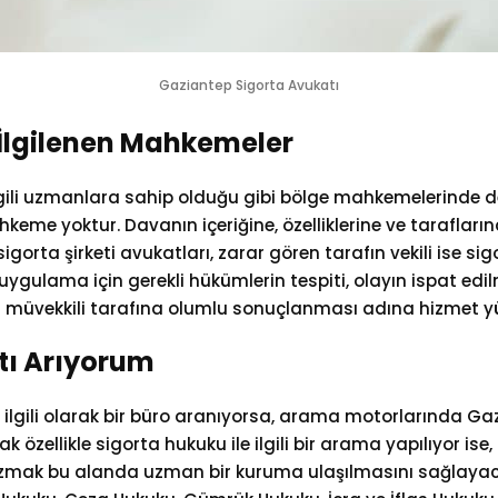
Gaziantep Sigorta Avukatı
 İlgilenen Mahkemeler
li uzmanlara sahip olduğu gibi bölge mahkemelerinde de s
mahkeme yoktur. Davanın içeriğine, özelliklerine ve taraf
 sigorta şirketi avukatları, zarar gören tarafın vekili ise 
gulama için gerekli hükümlerin tespiti, olayın ispat ed
müvekkili tarafına olumlu sonuçlanması adına hizmet yürüt
tı Arıyorum
e ilgili olarak bir büro aranıyorsa, arama motorlarında G
ncak özellikle sigorta hukuku ile ilgili bir arama yapılıyor 
zmak bu alanda uzman bir kuruma ulaşılmasını sağlayac