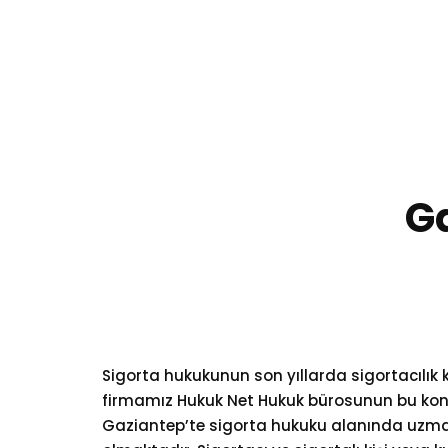
0 (532) 397 38 40
Pzt - Cum 08:00-17:00
Ga
Sigorta hukukunun son yıllarda sigortacılık
firmamız Hukuk Net Hukuk bürosunun bu kon
Gaziantep’te sigorta hukuku alanında uzman