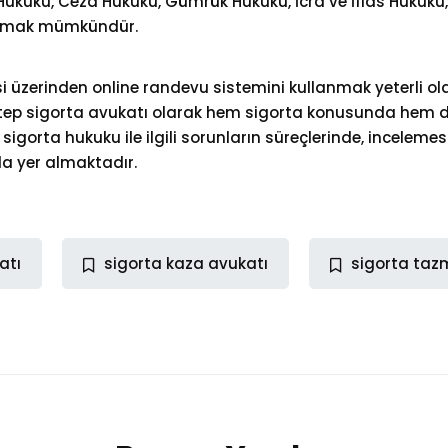
e Hukuku, Ceza Hukuku, Gümrük Hukuku, İcra ve İflas Hukuku
ralamak mümkündür.
üzerinden online randevu sistemini kullanmak yeterli ola
ntep sigorta avukatı olarak hem sigorta konusunda hem 
 sigorta hukuku ile ilgili sorunların süreçlerinde, incel
da yer almaktadır.
atı
sigorta kaza avukatı
sigorta taz