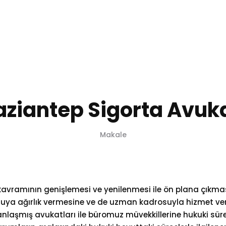
Anasayfa
Hakkımızda
Kurucu Avukat
Hizmetler
ziantep Sigorta Avuk
Makale
 kavramının genişlemesi ve yenilenmesi ile ön plana çıkma
uya ağırlık vermesine ve de uzman kadrosuyla hizmet v
laşmış avukatları ile büromuz müvekkillerine hukuki sür