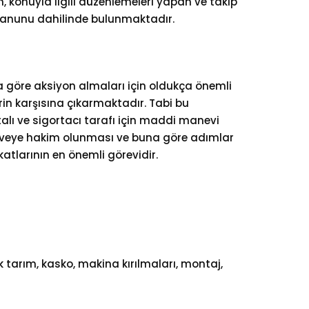
n, konuyla ilgili düzenlemeleri yapan ve takip
t Kanunu dahilinde bulunmaktadır.
ra göre aksiyon almaları için oldukça önemli
erin karşısına çıkarmaktadır. Tabi bu
rtalı ve sigortacı tarafı için maddi manevi
çeveye hakim olunması ve buna göre adımlar
atlarının en önemli görevidir.
k tarım, kasko, makina kırılmaları, montaj,