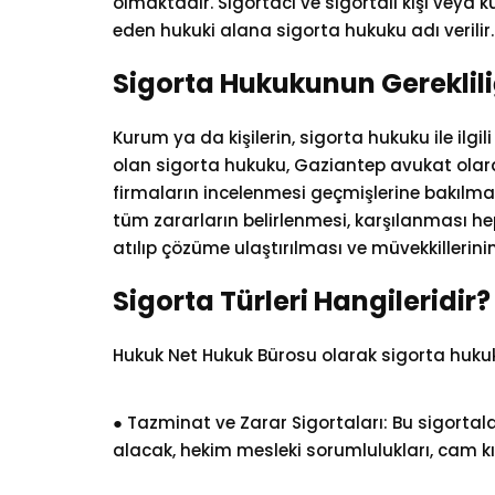
olmaktadır. Sigortacı ve sigortalı kişi veya 
eden hukuki alana sigorta hukuku adı verilir
Sigorta Hukukunun Gereklili
Kurum ya da kişilerin, sigorta hukuku ile ilg
olan sigorta hukuku,
Gaziantep avukat
olara
firmaların incelenmesi geçmişlerine bakılması 
tüm zararların belirlenmesi, karşılanması 
atılıp çözüme ulaştırılması ve müvekkillerin
Sigorta Türleri Hangileridir?
Hukuk Net Hukuk Bürosu olarak sigorta huku
● Tazminat ve Zarar Sigortaları: Bu sigortala
alacak, hekim mesleki sorumlulukları, cam kırıl