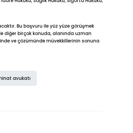
, İdare Hukuku, Sağlık Hukuku, Sigorta Hukuku,
caktır. Bu başvuru ile yüz yüze görüşmek
de diğer birçok konuda, alanında uzman
emesinde ve çözümünde müvekkillerinin sonuna
minat avukatı