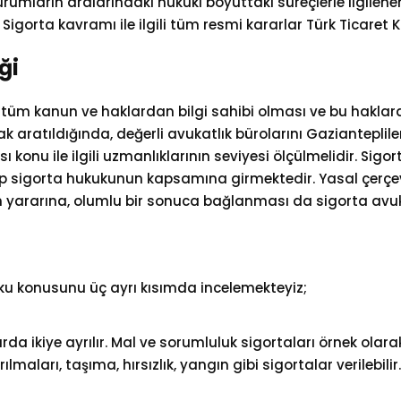
kurumların aralarındaki hukuki boyuttaki süreçlerle ilgilene
. Sigorta kavramı ile ilgili tüm resmi kararlar Türk Ticare
ği
ili tüm kanun ve haklardan bilgi sahibi olması ve bu hakla
k aratıldığında, değerli avukatlık bürolarını Gazianteplil
konu ile ilgili uzmanlıklarının seviyesi ölçülmelidir. Sigo
hep sigorta hukukunun kapsamına girmektedir. Yasal çer
in yararına, olumlu bir sonuca bağlanması da sigorta avuk
ku konusunu üç ayrı kısımda incelemekteyiz;
rda ikiye ayrılır. Mal ve sorumluluk sigortaları örnek olara
maları, taşıma, hırsızlık, yangın gibi sigortalar verilebilir.