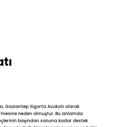
bilgi@hukuknet.com
0 (532) 397 38 40
Blog
İletişim
atı
sı,
Gaziantep Sigorta Avukatı
olarak
ermesine neden olmuştur. Bu anlamda
eçlerinin başından sonuna kadar destek