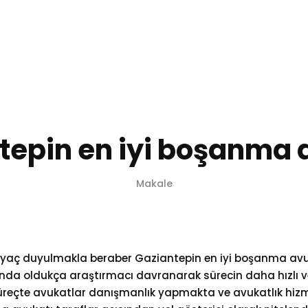
Anasayfa
Hakkımızda
Kurucu Avukat
Hizmetler
tepin en iyi boşanma 
Makale
iyaç duyulmakla beraber
Gaziantepin en iyi boşanma avu
sunda oldukça araştırmacı davranarak sürecin daha hızlı v
süreçte avukatlar danışmanlık yapmakta ve avukatlık hizm