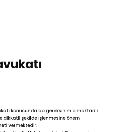
bilgi@hukuknet.com
0 (532) 397 38 40
Blog
İletişim
avukatı
katı
konusunda da gereksinim olmaktadır.
e dikkatli şekilde işlenmesine önem
eti vermektedir.