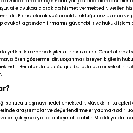
 avukatı taraflar açısından yol gösterici olarak nitelend
ŞEK aile avukatı olarak da hizmet vermektedir. Verilen hi
i önemlidir. Firma olarak sağlamakta olduğumuz uzman ve p
ukat açısından firmamız güvenebilir ve hukuki işlemlerin
da yetkinlik kazanan kişiler aile avukatıdır. Genel olar
apmaya özen göstermelidir. Boşanmak isteyen kişilerin hukuki
ktedir. Her alanda olduğu gibi burada da müvekkilin hakk
.
ar?
iği sonuca ulaşmayı hedeflemektedir. Müvekkilin talepleri
u üzerinde araştırmalar ve değerlendirmeler yapmaktadır. 
aları çekişmeli ya da anlaşmalı olabilir. Maddi ya da ma