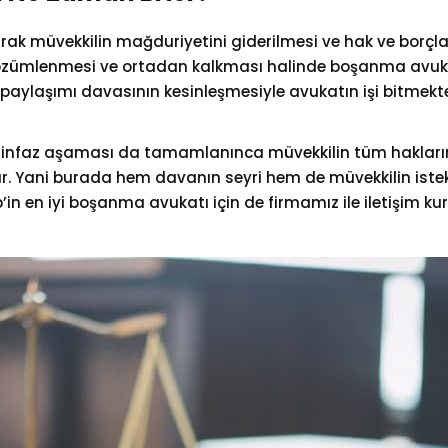
k müvekkilin mağduriyetini giderilmesi ve hak ve borçlar
özümlenmesi ve ortadan kalkması halinde boşanma avuka
aylaşımı davasının kesinleşmesiyle avukatın işi bitmekte
ın infaz aşaması da tamamlanınca müvekkilin tüm hakla
r. Yani burada hem davanın seyri hem de müvekkilin istek
n en iyi boşanma avukatı için de firmamız ile iletişim kura