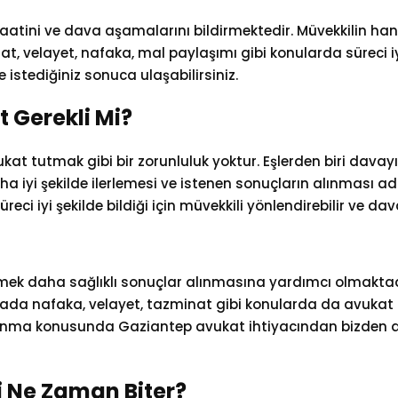
saatini ve dava aşamalarını bildirmektedir. Müvekkilin h
inat, velayet, nafaka, mal paylaşımı gibi konularda süreci 
 istediğiniz sonuca ulaşabilirsiniz.
 Gerekli Mi?
t tutmak gibi bir zorunluluk yoktur. Eşlerden biri davayı 
aha iyi şekilde ilerlemesi ve istenen sonuçların alınmas
ci iyi şekilde bildiği için müvekkili yönlendirebilir ve da
mek daha sağlıklı sonuçlar alınmasına yardımcı olmaktadı
a ada nafaka, velayet, tazminat gibi konularda da avukat d
anma konusunda Gaziantep avukat ihtiyacından bizden d
 Ne Zaman Biter?