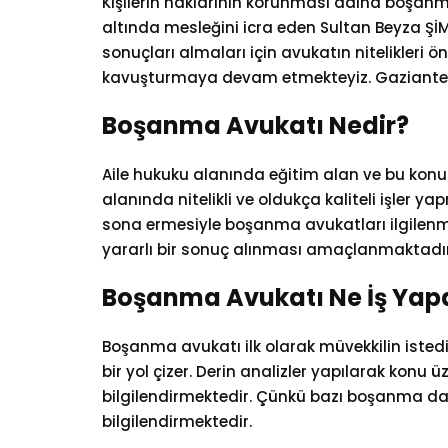
Kişilerin haklarının korunması adına boşanma
altında mesleğini icra eden Sultan Beyza ŞİM
sonuçları almaları için avukatın nitelikler
kavuşturmaya devam etmekteyiz. Gaziantep av
Boşanma Avukatı Nedir?
Aile hukuku alanında eğitim alan ve bu konu
alanında nitelikli ve oldukça kaliteli işler y
sona ermesiyle boşanma avukatları ilgilenme
yararlı bir sonuç alınması amaçlanmaktadır
Boşanma Avukatı Ne İş Yap
Boşanma avukatı ilk olarak müvekkilin isted
bir yol çizer. Derin analizler yapılarak kon
bilgilendirmektedir. Çünkü bazı boşanma dav
bilgilendirmektedir.