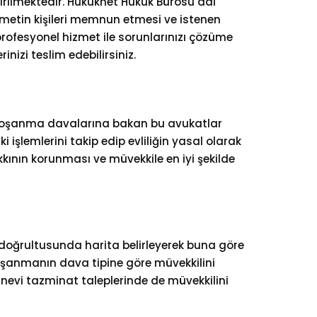
irilmektedir. Hukuknet Hukuk Bürosu adı
zmetin kişileri memnun etmesi ve istenen
rofesyonel hizmet ile sorunlarınızı çözüme
izi teslim edebilirsiniz.
ak boşanma davalarına bakan bu avukatlar
 işlemlerini takip edip evliliğin yasal olarak
ının korunması ve müvekkile en iyi şekilde
 doğrultusunda harita belirleyerek buna göre
Boşanmanın dava tipine göre müvekkilini
nevi tazminat taleplerinde de müvekkilini