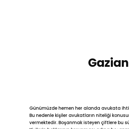
0 (532) 397 38 40
Pzt - Cum 08:00-17:00
Gazian
Günümüzde hemen her alanda avukata iht
Bu nedenle kişiler avukatların niteliği konu
vermektedir. Boşanmak isteyen çiftlere bu 